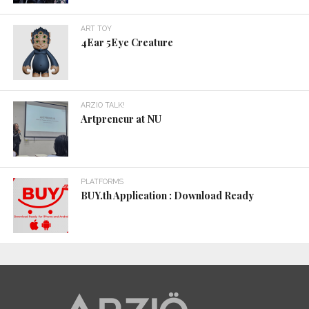
ART TOY
4Ear 5Eye Creature
ARZIO TALK!
Artpreneur at NU
PLATFORMS
BUY.th Application : Download Ready