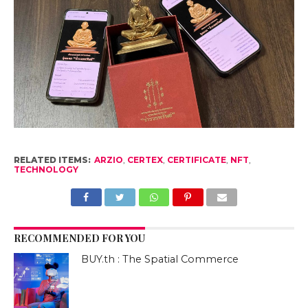
RELATED ITEMS:
ARZIO
,
CERTEX
,
CERTIFICATE
,
NFT
,
TECHNOLOGY
RECOMMENDED FOR YOU
BUY.th : The Spatial Commerce